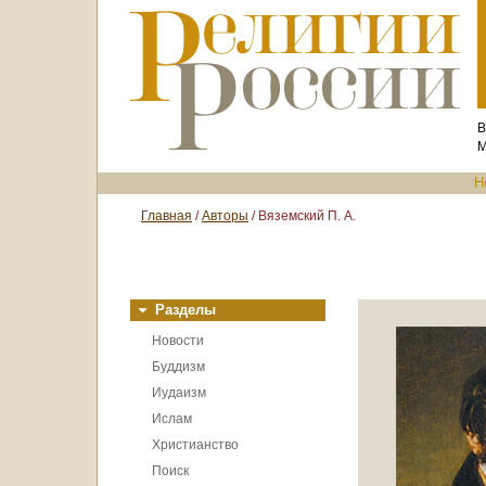
В
М
Н
Главная
/
Авторы
/ Вяземский П. А.
Разделы
Новости
Буддизм
Иудаизм
Ислам
Христианство
Поиск