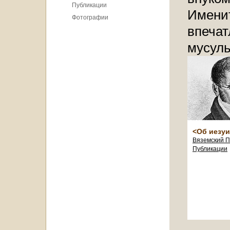
Публикации
Именит
Фотографии
впечат
мусуль
<Об иезуи
Вяземский П.
Публикации