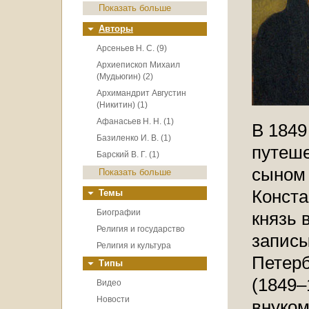
Показать больше
Авторы
Арсеньев Н. С. (9)
Архиепископ Михаил
(Мудьюгин) (2)
Архимандрит Августин
(Никитин) (1)
Афанасьев Н. Н. (1)
В 1849
Базиленко И. В. (1)
путеше
Барский В. Г. (1)
сыном 
Показать больше
Конста
Темы
Биографии
князь 
Религия и государство
записы
Религия и культура
Петерб
Типы
(1849–
Видео
Новости
внуком