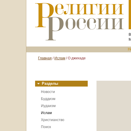
В
М
Н
Главная
/
Ислам
/ О джихаде
Разделы
Новости
Буддизм
Иудаизм
Ислам
Христианство
Поиск