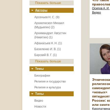
Что такое
Показать больше
правосла
Осипов А. И.
Авторы
Видео
Арсеньев Н. С. (9)
Архиепископ Михаил
(Мудьюгин) (2)
Архимандрит Августин
(Никитин) (1)
Афанасьев Н. Н. (1)
Базиленко И. В. (1)
Барский В. Г. (1)
Показать больше
Темы
Биографии
Этническа
Религия и государство
религиоз
Религия и культура
самоиден
«новых»
Типы
пятидесят
России: к
Видео
или синте
Новости
Куропаткина 