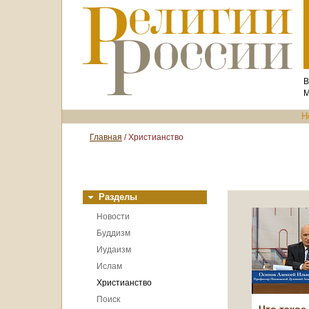
В
М
Н
Главная
/ Христианство
Разделы
Новости
Буддизм
Иудаизм
Ислам
Христианство
Поиск